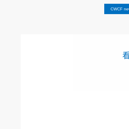
CWCF new